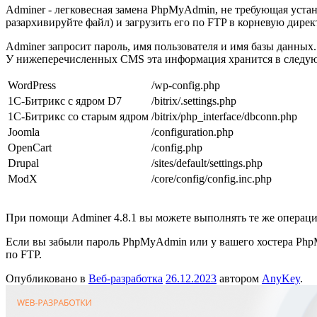
Adminer - легковесная замена PhpMyAdmin, не требующая устан
разархивируйте файл) и загрузить его по FTP в корневую дирек
Adminer запросит пароль, имя пользователя и имя базы данны
У нижеперечисленных CMS эта информация хранится в следу
WordPress
/wp-config.php
1С-Битрикс с ядром D7
/bitrix/.settings.php
1С-Битрикс со старым ядром
/bitrix/php_interface/dbconn.php
Joomla
/configuration.php
OpenCart
/config.php
Drupal
/sites/default/settings.php
ModX
/core/config/config.inc.php
При помощи Adminer 4.8.1 вы можете выполнять те же операци
Если вы забыли пароль PhpMyAdmin или у вашего хостера PhpMy
по FTP.
Опубликовано в
Веб-разработка
26.12.2023
автором
AnyKey
.