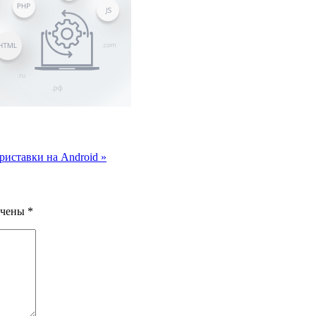
риставки на Android
»
ечены
*