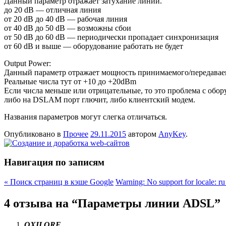
Данный параметр отражает затухание линии.
до 20 dB — отличная линия
от 20 dB до 40 dB — рабочая линия
от 40 dB до 50 dB — возможны сбои
от 50 dB до 60 dB — периодически пропадает синхронизация
от 60 dB и выше — оборудование работать не будет
Output Power:
Данный параметр отражает мощность принимаемого/передавае
Реальные числа тут от +10 до +20dBm
Если числа меньше или отрицательные, то это проблема с обор
либо на DSLAM порт глючит, либо клиентский модем.
Названия параметров могут слегка отличаться.
Опубликовано в
Прочее
29.11.2015
автором
AnyKey
.
Навигация по записям
«
Поиск страниц в кэше Google
Warning: No support for locale: 
4 отзыва на “
Параметры линии ADSL
”
OXILORE