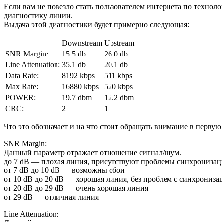
Если вам не повезло стать пользователем интернета по техно
диагностику линии.
Выдача этой диагностики будет примерно следующая:
Downstream
Upstream
SNR Margin:
15.5 db
26.0 db
Line Attenuation:
35.1 db
20.1 db
Data Rate:
8192 kbps
511 kbps
Max Rate:
16880 kbps
520 kbps
POWER:
19.7 dbm
12.2 dbm
CRC:
2
1
Что это обозначает и на что стоит обращать внимание в первую
SNR Margin:
Данный параметр отражает отношение сигнал/шум.
до 7 dB — плохая линия, присутствуют проблемы синхрониза
от 7 dB до 10 dB — возможны сбои
от 10 dB до 20 dB — хорошая линия, без проблем с синхрониза
от 20 dB до 29 dB — очень хорошая линия
от 29 dB — отличная линия
Line Attenuation: