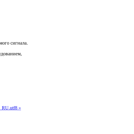
мого сигнала.
удованием,
ru_RU.utf8
»