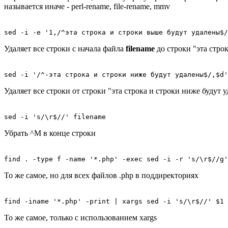
называется иначе - perl-rename, file-rename, mmv
sed -i -e '1,/^эта строка и строки выше будут удалены$/
Удаляет все строки с начала файла
filename
до строки "эта стро
sed -i '/^-эта строка и строки ниже будут удалены$/,$d'
Удаляет все строки от строки "эта строка и строки ниже будут
sed -i 's/\r$//' filename
Убрать ^M в конце строки
find . -type f -name '*.php' -exec sed -i -r 's/\r$//g'
То же самое, но для всех файлов .php в поддиректориях
find -iname '*.php' -print | xargs sed -i 's/\r$//' $1
То же самое, только с использованием xargs