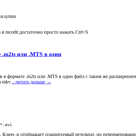
я.syntax
в mcedit достаточно просто нажать Ctrl+S
 .m2ts или .MTS в один
 в формате .m2ts или .MTS в один файл с таким же расширением 
на mkv
...читать дальше
→
*.avi
 Ключ -n отображает планируемый результат, но переименования