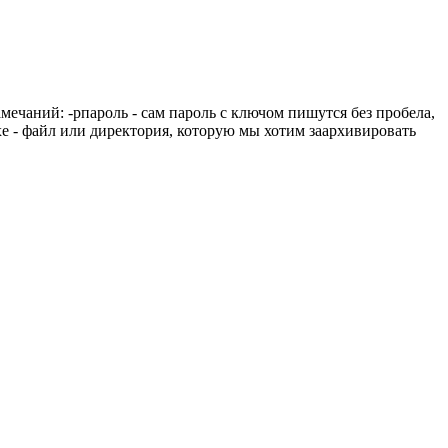
амечаний: -pпароль - сам пароль с ключом пишутся без пробела,
e.exe - файл или директория, которую мы хотим заархивировать