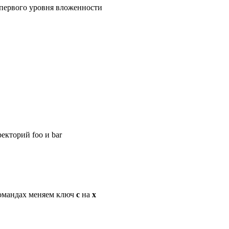
 первого уровня вложенности
ректорий foo и bar
 командах меняем ключ
c
на
x