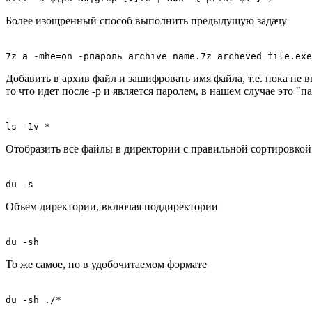
Более изощренный способ выполнить предыдущую задачу
7z a -mhe=on -pпароль archive_name.7z archeved_file.exe
Добавить в архив файл и зашифровать имя файла, т.е. пока не в
то что идет после -p и является паролем, в нашем случае это "п
ls -1v *
Отобразить все файлы в директории с правильной сортировкой
du -s
Объем директории, включая поддиректории
du -sh
То же самое, но в удобочитаемом формате
du -sh ./*