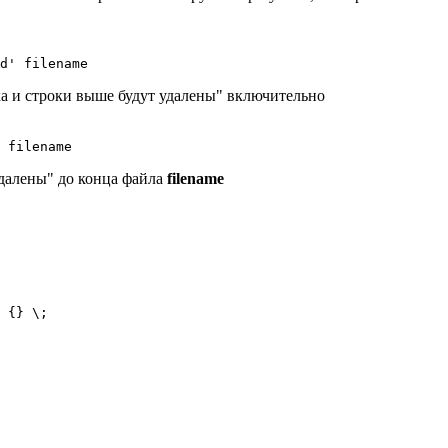
d' filename
ка и строки выше будут удалены" включительно
 filename
 удалены" до конца файла
filename
 {} \;