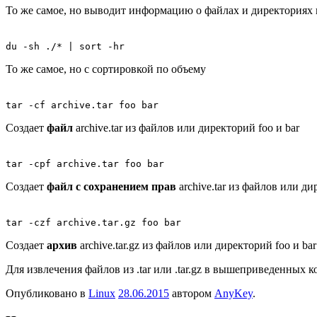
То же самое, но выводит информацию о файлах и директориях
du -sh ./* | sort -hr
То же самое, но с сортировкой по объему
tar -cf archive.tar foo bar
Создает
файл
archive.tar из файлов или директорий foo и bar
tar -cpf archive.tar foo bar
Создает
файл с сохранением прав
archive.tar из файлов или ди
tar -czf archive.tar.gz foo bar
Создает
архив
archive.tar.gz из файлов или директорий foo и bar
Для извлечения файлов из .tar или .tar.gz в вышеприведенных
Опубликовано в
Linux
28.06.2015
автором
AnyKey
.