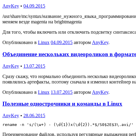
AnyKey
•
04.09.2015
/usr/share/mc/syntax/название_нужного_языка_программировани
меняем везде magenta на brightmagenta
Для того, чтобы включить или отключить подсветку синтаксиса 
Опубликовано в
Linux
04.09.2015
автором
AnyKey
.
Объединение нескольких видеороликов в формате
AnyKey
•
13.07.2015
Сразу скажу, что нормально объединить несколько видеороликов
появлялись артефакты, поэтому сначала я изменил контейнер 
Опубликовано в
Linux
13.07.2015
автором
AnyKey
.
Полезные однострочники и команды в Linux
AnyKey
•
28.06.2015
rename -n 's/(\w+) - (\d{1})x(\d{2}).*$/S0$2E$3\.avi/' 
Переименование файлов, используя регулярные выражения perl.