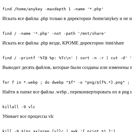
find /home/anykey -maxdepth 1 -name '*.php'
Искать все файлы .php только в директории /home/anykey и не 
find / -name '*.php' -not -path '/mnt/share'
Искать все файлы .php везде, КРОМЕ директории /mnt/share
find / -printf '%T@ %p: %Tc\n' | sort -n -r | cut -d' '
Выводит десять файлов, которые были созданы или изменены 
for f in *.webp ; do dwebp "$f" -o "png/${f%.*}.png" ; 
Найти в папке все файлы .webp , переконвертировать их в png
killall -9 vlc
Убивает все процессы vlc
kill -9 $(ps ax|grep [v]lc | awk '{ print $1 }')