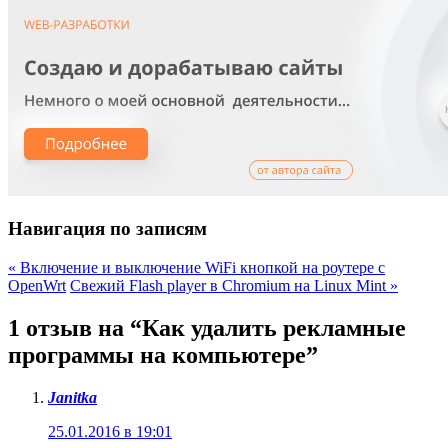
Навигация по записям
«
Включение и выключение WiFi кнопкой на роутере с
OpenWrt
Свежий Flash player в Chromium на Linux Mint
»
1 отзыв на “
Как удалить рекламные
программы на компьютере
”
Janitka
25.01.2016 в 19:01