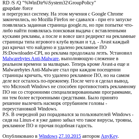
RD /S /Q "%WinDir%\System32\GroupPolicy"
gpupdate /force
и перегрузил систему. На этом мучения с Google Chrome
закончились, но Mozilla Firefox не сдавался - при его запуске
появлялась заданная страница google.ru, но при попытке что-
либо найти появлялась поисковая выдача с вставленными
кусками рекламы, а после и вовсе шел редирект на рекламные
страницы типа игрового клуба вулкан и т.д. - Avast каждый
раз кричал что найдено и удалено рекламное ПО
JS:Downloader-CPI, но реклама продолжала лезть. Установил
Malwarebytes Anti-Malware
, выполняющую слежение в
реальном времени за малварью. Теперь кроме Avast-а еще и
Malwarebytes Anti-Malware стал при каждом посещении
страницы кричать, что удалено рекламное ПО, но на самом
деле все осталось по-прежнему. После чего я сделал вывод,
что Microsoft Windows не способен противостоять рекламному
ПО ни со сторонними специализированными программами,
ни тем более встроенными средствами. Было принято
решение вылечить насморк отрубанием головы -
переустановкой Windows.
P.S. В очередной раз порадовался за пользователей Windows -
сидя на Linux-е я уже давно забыл что такое вирусы, трояны,
рекламное ПО и прочая подобная гадость.
Опубликовано в
Windows
27.10.2015
автором
AnyKey
.