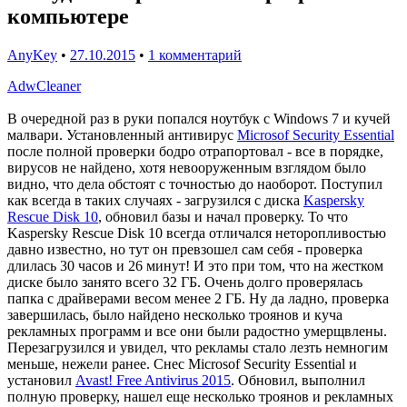
компьютере
AnyKey
•
27.10.2015
•
1 комментарий
AdwCleaner
В очередной раз в руки попался ноутбук с Windows 7 и кучей
малвари. Установленный антивирус
Microsof Security Essential
после полной проверки бодро отрапортовал - все в порядке,
вирусов не найдено, хотя невооруженным взглядом было
видно, что дела обстоят с точностью до наоборот. Поступил
как всегда в таких случаях - загрузился с диска
Kaspersky
Rescue Disk 10
, обновил базы и начал проверку. То что
Kaspersky Rescue Disk 10 всегда отличался неторопливостью
давно известно, но тут он превзошел сам себя - проверка
длилась 30 часов и 26 минут! И это при том, что на жестком
диске было занято всего 32 ГБ. Очень долго проверялась
папка с драйверами весом менее 2 ГБ. Ну да ладно, проверка
завершилась, было найдено несколько троянов и куча
рекламных программ и все они были радостно умерщвлены.
Перезагрузился и увидел, что рекламы стало лезть немногим
меньше, нежели ранее. Снес Microsof Security Essential и
установил
Avast! Free Antivirus 2015
. Обновил, выполнил
полную проверку, нашел еще несколько троянов и рекламных