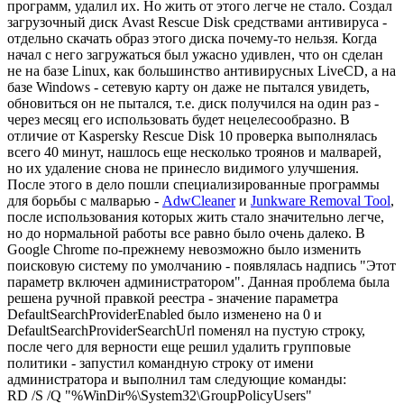
программ, удалил их. Но жить от этого легче не стало. Создал
загрузочный диск Avast Rescue Disk средствами антивируса -
отдельно скачать образ этого диска почему-то нельзя. Когда
начал с него загружаться был ужасно удивлен, что он сделан
не на базе Linux, как большинство антивирусных LiveCD, а на
базе Windows - сетевую карту он даже не пытался увидеть,
обновиться он не пытался, т.е. диск получился на один раз -
через месяц его использовать будет нецелесообразно. В
отличие от Kaspersky Rescue Disk 10 проверка выполнялась
всего 40 минут, нашлось еще несколько троянов и малварей,
но их удаление снова не принесло видимого улучшения.
После этого в дело пошли специализированные программы
для борьбы с малварью -
AdwCleaner
и
Junkware Removal Tool
,
после использования которых жить стало значительно легче,
но до нормальной работы все равно было очень далеко. В
Google Chrome по-прежнему невозможно было изменить
поисковую систему по умолчанию - появлялась надпись "Этот
параметр включен администратором". Данная проблема была
решена ручной правкой реестра - значение параметра
DefaultSearchProviderEnabled было изменено на 0 и
DefaultSearchProviderSearchUrl поменял на пустую строку,
после чего для верности еще решил удалить групповые
политики - запустил командную строку от имени
администратора и выполнил там следующие команды:
RD /S /Q "%WinDir%\System32\GroupPolicyUsers"